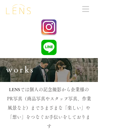
works
では個人の記念撮影から企業様の
LENS
PR写真（商品写真やスタッフ写真、作業
風景など）まで
さまざまな「楽しい」や
「想い」をつなぐお手伝いをしておりま
す​